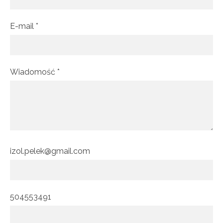
E-mail
*
Wiadomość
*
izol.pelek@gmail.com
504553491