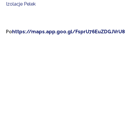
Izolacje Pelek
Po
https://maps.app.goo.gl/FsprU76EuZDGJVrU8