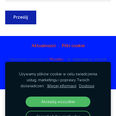
Aktualności
Pliki cookie
Utworzono za pomocą
Mozello
– to najłatwiejszy sposób
tworzenia witryn internetowych.
Używamy plików cookie w celu świadczenia
usług, marketingu i poprawy Twoich
doświadczeń.
Więcej informacji
Dostosuj
Stwórz swoją stronę internetową lub
Akceptuj wszystkie
sklep internetowy z Mozello.
Szybko, łatwo, bez programowania.